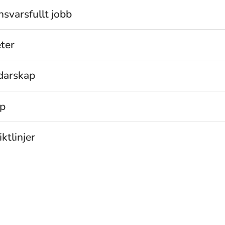
nsvarsfullt jobb
eter
edarskap
p
iktlinjer