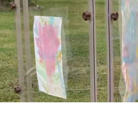
Välk
Vill du gör
arbetsmiljö
familjeägt
till Skåne
hållbarhet
dag.