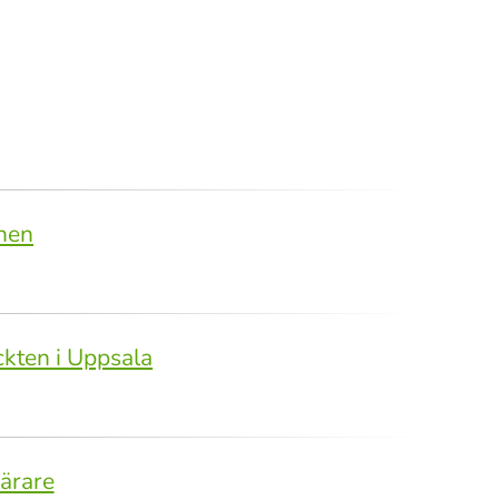
rnen
ckten i Uppsala
lärare