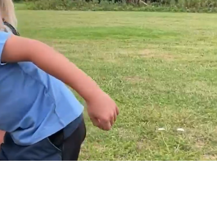
kolor
vecklande
 är ett
rna i norr
, hälsa och
- varje