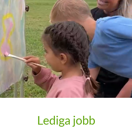
ommen till Norlandia Förs
a skillnad i barns liv och samtidigt vistas i en ut
? Då är Norlandia Förskolor företaget för dig! Vi
 företag som driver cirka 100 förskolor från Dala
 i söder. Genom våra koncept satsar vi på bra mat
 där vår målsättning är att skapa nya upptäckter 
Lediga jobb