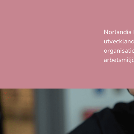
Norlandia 
utveckland
organisati
arbetsmiljö