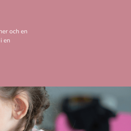
ner och en
i en