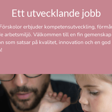
Ett utvecklande jobb
Förskolor erbjuder kompetensutveckling, förmå
e arbetsmiljö. Välkommen till en fin gemenskap 
on som satsar på kvalitet, innovation och en god
!