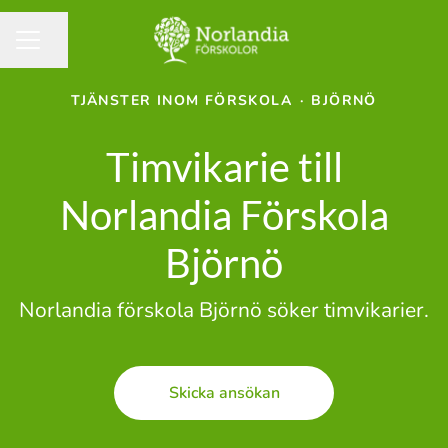
Dela sidan
KARRIÄRMENY
TJÄNSTER INOM FÖRSKOLA
·
BJÖRNÖ
Timvikarie till
Norlandia Förskola
Björnö
Norlandia förskola Björnö söker timvikarier.
Skicka ansökan