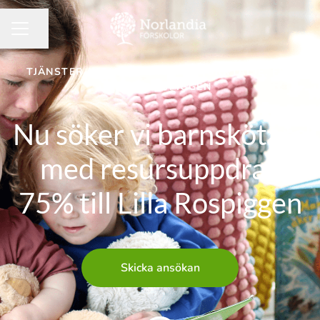
Dela sidan
KARRIÄRMENY
TJÄNSTER INOM FÖRSKOLA
·
NORRTÄLJE, FSK
LILLA ROSPIGGEN
Nu söker vi barnskötare
med resursuppdrag
75% till Lilla Rospiggen
Skicka ansökan