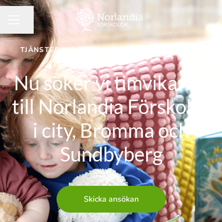
Dela sidan
KARRIÄRMENY
TJÄNSTER INOM FÖRSKOLA
·
HUVUDKONTOR
Nu söker vi timvikarier
till Norlandia Förskolor
i city, Bromma och
Sundbyberg
Skicka ansökan