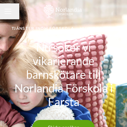
Dela sidan
KARRIÄRMENY
TJÄNSTER INOM FÖRSKOLA
·
HUVUDKONTOR
Nu söker vi
vikarierande
barnskötare till
Norlandia Förskola i
Farsta