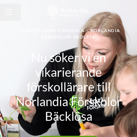
Dela sidan
KARRIÄRMENY
TJÄNSTER INOM FÖRSKOLA
·
NORLANDIA
FÖRSKOLOR SKÖLSTA
Nu söker vi en
vikarierande
förskollärare till
Norlandia Förskolor
Bäcklösa