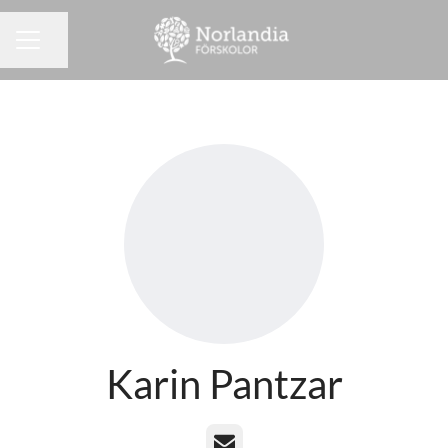
Dela sidan
KARRIÄRMENY
Karin Pantzar
E-post